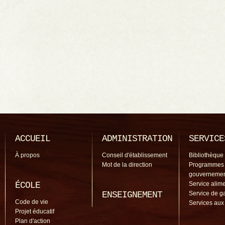
ACCUEIL
ADMINISTRATION
SERVICE
À propos
Conseil d'établissement
Bibliothèque
Mot de la direction
Programmes
gouverneme
ÉCOLE
Service alime
ENSEIGNEMENT
Service de g
Code de vie
Services aux
Projet éducatif
Plan d'action