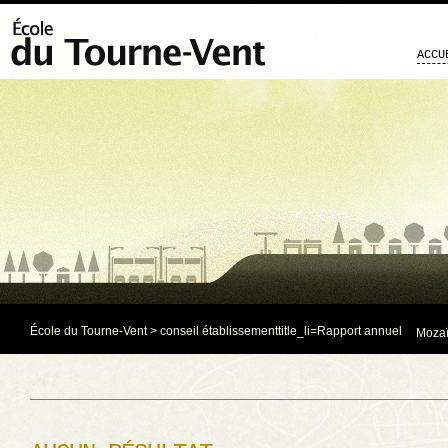
ACCU
École du Tourne-Vent
>
conseil établissement
title_li=
Rapport annuel
Mozaï