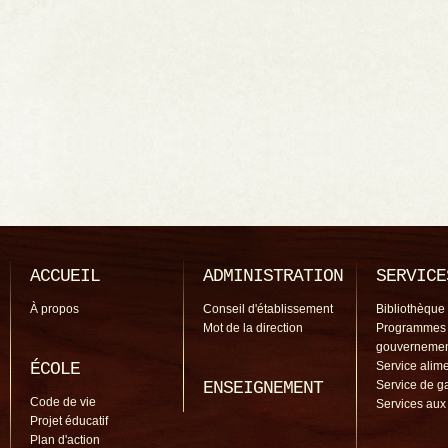
ACCUEIL
ADMINISTRATION
SERVICE
À propos
Conseil d'établissement
Bibliothèque
Mot de la direction
Programmes
gouverneme
ÉCOLE
Service alime
ENSEIGNEMENT
Service de g
Code de vie
Services aux
Projet éducatif
Plan d'action