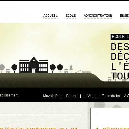
ACCUEIL
ÉCOLE
ADMINISTRATION
ENSE
ÉCOLE 
DE
DÉ
L'
TO
tablissement
Mozaïk Portail Parents
|
La Vitrine
| Taille du texte
A