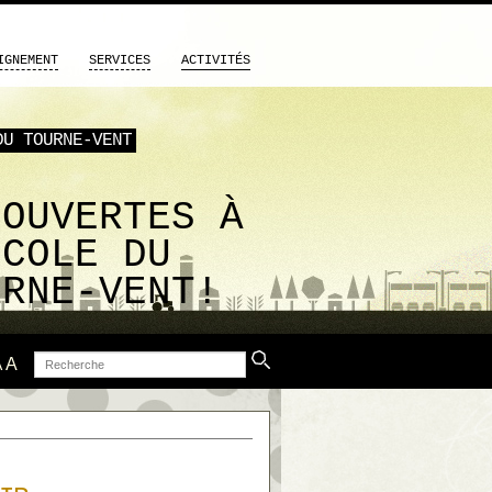
IGNEMENT
SERVICES
ACTIVITÉS
DU TOURNE-VENT
S
COUVERTES À
ÉCOLE DU
URNE-VENT!
Recherche
A
A