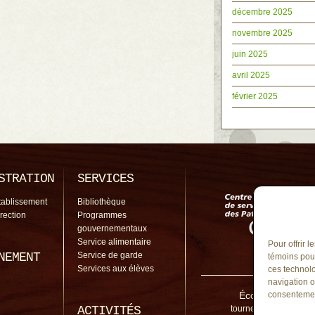
décembre 2025
novembre 2025
juin 2025
avril 2025
février 2025
STRATION
SERVICES
tablissement
Bibliothèque
irection
Programmes
gouvernementaux
Service alimentaire
Pour offrir 
NEMENT
Service de garde
témoins pour
Services aux élèves
ces technolo
navigation o
École du Tourne
consentement
ACTIVITÉS
tourne-vent@cssp.gou