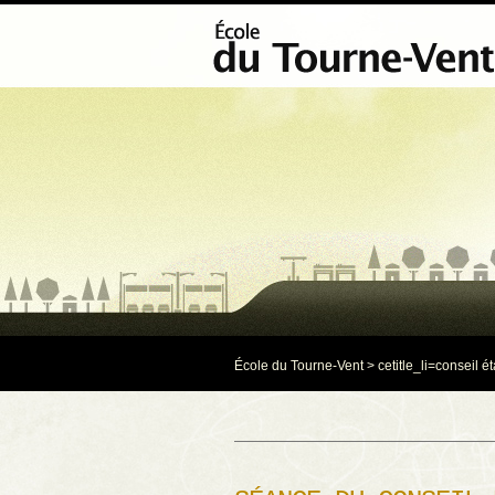
École du Tourne-Vent
>
ce
title_li=
conseil é