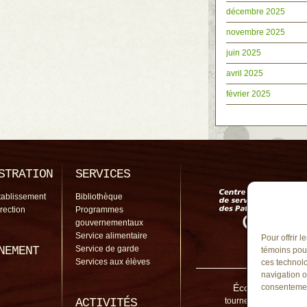
décembre 2025
novembre 2025
juin 2025
avril 2025
février 2025
STRATION
SERVICES
tablissement
Bibliothèque
irection
Programmes
gouvernementaux
Service alimentaire
Pour offrir 
NEMENT
Service de garde
témoins pour
Services aux élèves
ces technolo
navigation o
École du Tourne
consentement
ACTIVITÉS
tourne-vent@cssp.gou