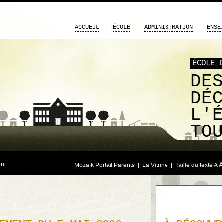
ACCUEIL
ÉCOLE
ADMINISTRATION
ENSE
ÉCOLE 
DE
DÉ
L'
TO
ent
Mozaïk Portail Parents
|
La Vitrine
| Taille du texte
A