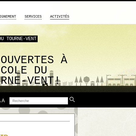
IGNEMENT
SERVICES
ACTIVITÉS
DU TOURNE-VENT
S
COUVERTES À
ÉCOLE DU
URNE-VENT!
Recherche
A
A