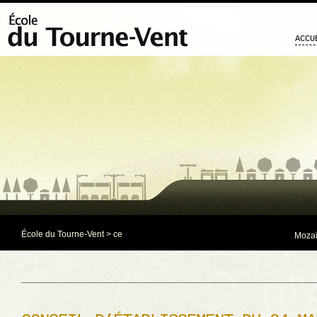
ACCU
École du Tourne-Vent
>
ce
Mozaï