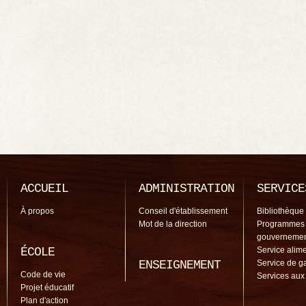
ACCUEIL
ADMINISTRATION
SERVICE
À propos
Conseil d'établissement
Bibliothèque
Mot de la direction
Programmes
gouverneme
ÉCOLE
Service alime
ENSEIGNEMENT
Service de g
Code de vie
Services aux
Projet éducatif
Plan d'action