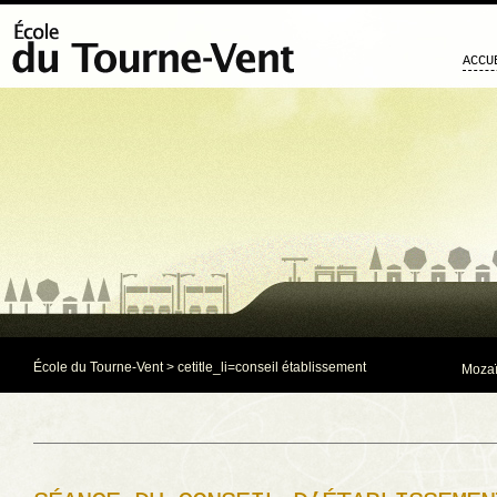
ACCU
École du Tourne-Vent
>
ce
title_li=
conseil établissement
Mozaï