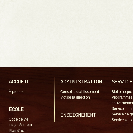
ACCUEIL
ADMINISTRATION
SERVICE
À propos
Conseil d'établissement
Bibliothèque
Mot de la direction
Programmes
gouverneme
ÉCOLE
Service alime
ENSEIGNEMENT
Service de g
Code de vie
Services aux
Projet éducatif
Plan d'action